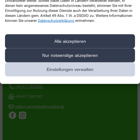
Drittanbieter weiter. Soweit dabei Daten in Ländern verarbeitet werden, in
denen kein angemessenes Datenschutzniveau besteht, stimmen Sie mit Ihrer
Einfach anklicken und durch die Talerprämien stöbern!
Einwilligung zur Nutzung dieser Dienste auch der Verarbeitung Ihrer Daten in
diesen Ländern gem. Artikel 49 Abs. 1 lit. a DSGVO zu. Weitere Informationen
können Sie unserer
Datenschutzerklärung
entnehmen.
Alle akzeptieren
Kontakt
Nur notwendige akzeptieren
Ratibor Apotheke
Einstellungen verwalten
Ratiborstr. 23
,
90473
Nürnberg
+49-911 899069
+49-911 897307
ratibor-apotheke@t-online.de