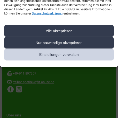
denen kein angemessenes Datenschutzniveau besteht, stimmen Sie mit Ihrer
Einwilligung zur Nutzung dieser Dienste auch der Verarbeitung Ihrer Daten in
diesen Ländern gem. Artikel 49 Abs. 1 lit. a DSGVO zu. Weitere Informationen
können Sie unserer
Datenschutzerklärung
entnehmen.
Alle akzeptieren
Kontakt
Nur notwendige akzeptieren
Ratibor Apotheke
Einstellungen verwalten
Ratiborstr. 23
,
90473
Nürnberg
+49-911 899069
+49-911 897307
ratibor-apotheke@t-online.de
Über uns