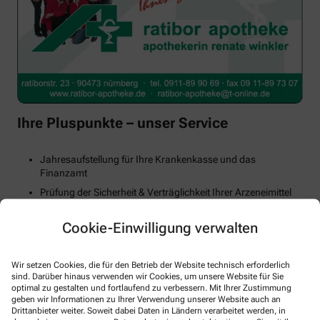
Ihre Pluspunkte – unser Service
Jahresaufstellung für Ihre Krankenkasse und das
Finanzamt
Prüfung der Sicherheit & Verträglichkeit Ihrer Arzeneimittel
Hausapotheke mit Lieferservice
Cookie-Einwilligung verwalten
Arzneimittelbestellung via Internet
Anmessen von Kompressionsstrümpfen
Wir setzen Cookies, die für den Betrieb der Website technisch erforderlich
Ratibortaler sammeln und Prämien bekommen
Unser Service-Telefon: 0911/ 89 90 69
sind. Darüber hinaus verwenden wir Cookies, um unsere Website für Sie
optimal zu gestalten und fortlaufend zu verbessern. Mit Ihrer Zustimmung
geben wir Informationen zu Ihrer Verwendung unserer Website auch an
Drittanbieter weiter. Soweit dabei Daten in Ländern verarbeitet werden, in
Wir helfen Ihnen gerne!